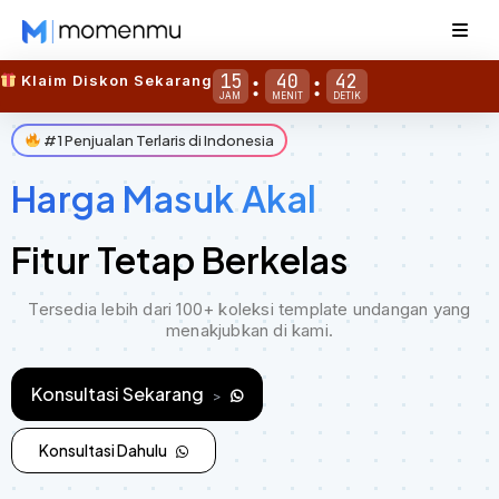
15
40
41
Klaim Diskon Sekarang
JAM
MENIT
DETIK
#1 Penjualan Terlaris di Indonesia
Harga Masuk Akal
Fitur Tetap Berkelas
Tersedia lebih dari 100+ koleksi template undangan yang
menakjubkan di kami.
Konsultasi Sekarang
>
Konsultasi Dahulu