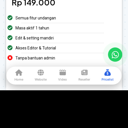
Rp 149.000
Semua fitur undangan
Masa aktif 1 tahun
Edit & setting mandiri
Akses Editor & Tutorial
Tanpa bantuan admin
Beli Sekarang
Home
Website
Video
Reseller
Pricelist
Corporate
Hemat & self-edit
Rp 999.000